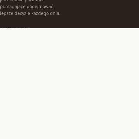
pomagające podejmować
lepsze decyzje każdego dnia.
KATEGORIE
Bez kategorii
Gastronomia
TEMATY
Produkt
Zdrowie
WIĘCEJ
© 2026
Nieruchomosci-sosnowiec
. Wszelkie prawa zastrzeżone.