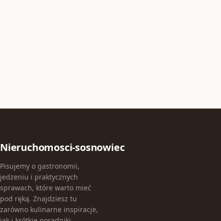
Nieruchomosci-sosnowiec
Pisujemy o gastronomii,
jedzeniu i praktycznych
sprawach, które warto mieć
pod ręką. Znajdziesz tu
zarówno kulinarne inspiracje,
jak i krótkie poradniki