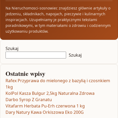
Na Nieruchomosci-sosnowiec znajdziesz głównie artykuły o
jedzeniu, składnikach, napojach, pieczywie i kulinarnych
inspiracjach. Uzupełniamy je praktycznymi tekstami
poradnikowymi, w tym materiałami o zdrowiu i codziennym
użytkowaniu produktów.
Szukaj
Szukaj
Ostatnie wpisy
Rafex Przyprawa do mielonego z bazylią i czosnkiem
1kg
KolPol Kasza Bulgur 2,5kg Naturalna Zdrowa
Darbo Syrop Z Granatu
Vitafarm Herbata Pu-Erh czerwona 1 kg
Dary Natury Kawa Orkiszowa Eko 200G