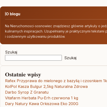
O blogu
Na Nieruchomosci-sosnowiec znajdziesz głównie artykuły o jedz
kulinarnych inspiracjach. Uzupełniamy je praktycznymi tekstami
i codziennym użytkowaniu produktów.
Szukaj
Szukaj
Ostatnie wpisy
Rafex Przyprawa do mielonego z bazylią i czosnkiem 1
KolPol Kasza Bulgur 2,5kg Naturalna Zdrowa
Darbo Syrop Z Granatu
Vitafarm Herbata Pu-Erh czerwona 1 kg
Dary Natury Kawa Orkiszowa Eko 200G