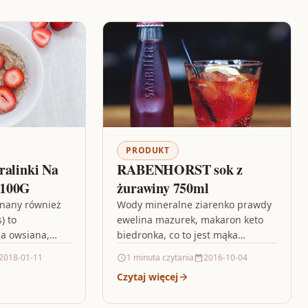
PRODUKT
ralinki Na
RABENHORST sok z
 100G
żurawiny 750ml
(znany również
Wody mineralne ziarenko prawdy
) to
ewelina mazurek, makaron keto
za owsiana,
biedronka, co to jest mąka
ojona na
orkiszowa, makaron żytni indeks
2018-01-11
1 minuta czytania
2016-10-04
a nie walcowana
glikemiczny, english file online
Czytaj więcej
practice, smocza moneta,…