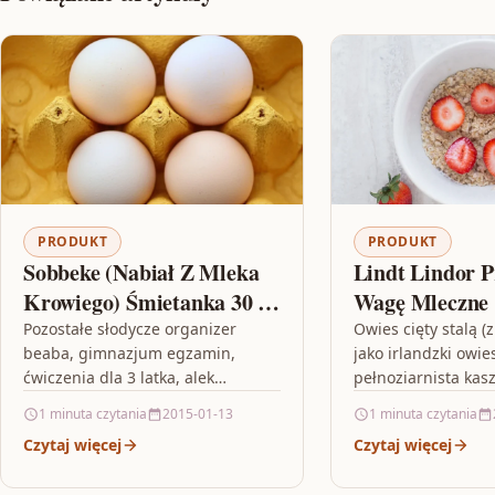
PRODUKT
PRODUKT
Sobbeke (Nabiał Z Mleka
Lindt Lindor P
Krowiego) Śmietanka 30 %
Wagę Mleczne
Bio 200G
Pozostałe słodycze organizer
Owies cięty stalą 
beaba, gimnazjum egzamin,
jako irlandzki owies
ćwiczenia dla 3 latka, alek
pełnoziarnista kas
rogoziński książki kolejność
która została pokr
1 minuta czytania
2015-01-13
1 minuta czytania
kominek na wosk
mniejsze kawałki, 
Czytaj więcej
Czytaj więcej
w celu uzyskania…