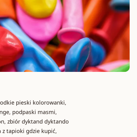
łodkie pieski kolorowanki,
lange, podpaski masmi,
on, zbiór dyktand dyktando
z tapioki gdzie kupić,