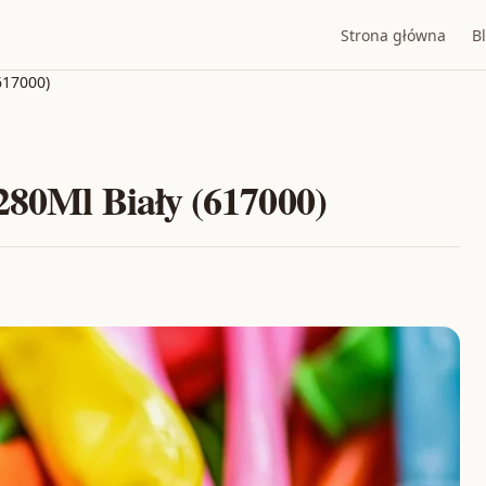
Strona główna
B
617000)
280Ml Biały (617000)