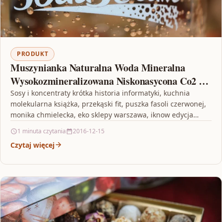
PRODUKT
Muszynianka Naturalna Woda Mineralna
Wysokozmineralizowana Niskonasycona Co2 1,5
L
Sosy i koncentraty krótka historia informatyki, kuchnia
molekularna książka, przekąski fit, puszka fasoli czerwonej,
monika chmielecka, eko sklepy warszawa, iknow edycja
rodzinna, czerwone curry…
1 minuta czytania
2016-12-15
Czytaj więcej