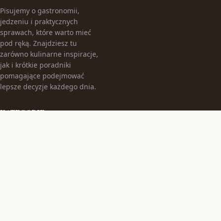
Pisujemy o gastronomii,
jedzeniu i praktycznych
sprawach, które warto mieć
pod ręką. Znajdziesz tu
zarówno kulinarne inspiracje,
jak i krótkie poradniki
pomagające podejmować
lepsze decyzje każdego dnia.
KATEGORIE
Bez kategorii
Gastronomia
TEMATY
Produkt
Zdrowie