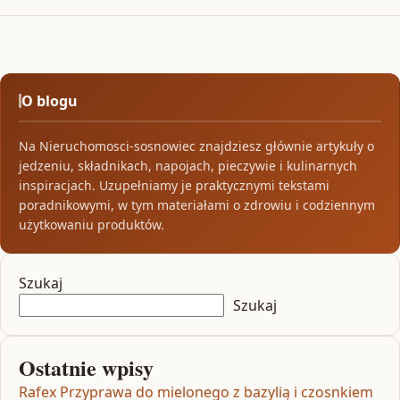
O blogu
Na Nieruchomosci-sosnowiec znajdziesz głównie artykuły o
jedzeniu, składnikach, napojach, pieczywie i kulinarnych
inspiracjach. Uzupełniamy je praktycznymi tekstami
poradnikowymi, w tym materiałami o zdrowiu i codziennym
użytkowaniu produktów.
Szukaj
Szukaj
Ostatnie wpisy
Rafex Przyprawa do mielonego z bazylią i czosnkiem