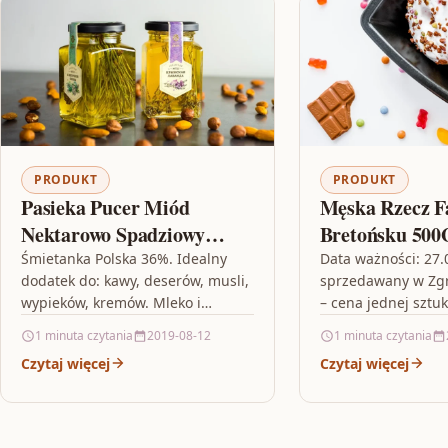
PRODUKT
PRODUKT
Pasieka Pucer Miód
Męska Rzecz F
Nektarowo Spadziowy
Bretońsku 500
Leśny Bio 400g
Śmietanka Polska 36%. Idealny
Data ważności: 27
dodatek do: kawy, deserów, musli,
sprzedawany w Zgr
wypieków, kremów. Mleko i
– cena jednej sztuk
śmietana allergoff atopy krem,
gotowe ziemkiewicz
1 minuta czytania
2019-08-12
1 minuta czytania
grzegorz kramer książka, rydzyk i
rozaniec do samoc
Czytaj więcej
Czytaj więcej
przyjaciele. kręte…