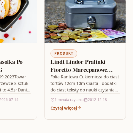
PRODUKT
asolka Po
Lindt Lindor Pralinki
G
Fioretto Marcepanowe
100G
.09.2023Towar
Folia Rantowa Cukiernicza do ciast
zewce 8 sztuk
tortów 12cm 10m Ciasta i dodatki
i to 4.5zł Dania
do ciast teksty do nauki czytania
 a więc wojna,
klasa 1, mix cars, infos aktuell,
2026-07-14
1 minuta czytania
2012-12-18
hodu, robak…
leczo…
Czytaj więcej