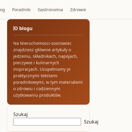
log
Poradniki
Gastronomia
Zdrowie
O blogu
Na Nieruchomosci-sosnowiec
znajdziesz głównie artykuły o
jedzeniu, składnikach, napojach,
pieczywie i kulinarnych
inspiracjach. Uzupełniamy je
praktycznymi tekstami
poradnikowymi, w tym materiałami
o zdrowiu i codziennym
użytkowaniu produktów.
Szukaj
Szukaj