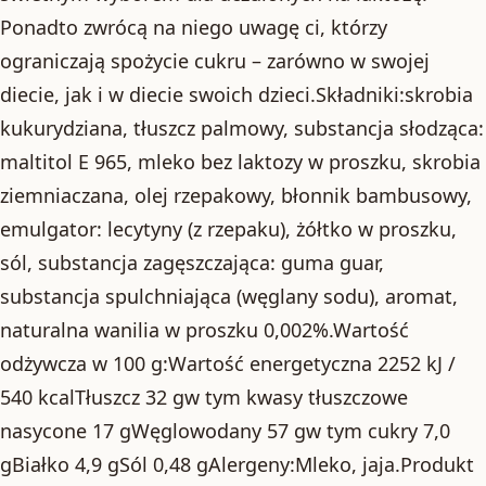
Ponadto zwrócą na niego uwagę ci, którzy
ograniczają spożycie cukru – zarówno w swojej
diecie, jak i w diecie swoich dzieci.Składniki:skrobia
kukurydziana, tłuszcz palmowy, substancja słodząca:
maltitol E 965, mleko bez laktozy w proszku, skrobia
ziemniaczana, olej rzepakowy, błonnik bambusowy,
emulgator: lecytyny (z rzepaku), żółtko w proszku,
sól, substancja zagęszczająca: guma guar,
substancja spulchniająca (węglany sodu), aromat,
naturalna wanilia w proszku 0,002%.Wartość
odżywcza w 100 g:Wartość energetyczna 2252 kJ /
540 kcalTłuszcz 32 gw tym kwasy tłuszczowe
nasycone 17 gWęglowodany 57 gw tym cukry 7,0
gBiałko 4,9 gSól 0,48 gAlergeny:Mleko, jaja.Produkt