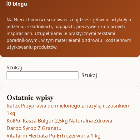
O blogu
Na Nieruchomosci-sosnowiec znajdziesz głównie artykuły o
jedzeniu, składnikach, napojach, pieczywie i kulinarnych
inspiracjach. Uzupełniamy je praktycznymi tekstami
poradnikowymi, w tym materiałami o zdrowiu i codziennym
użytkowaniu produktów.
Szukaj
Szukaj
Ostatnie wpisy
Rafex Przyprawa do mielonego z bazylią i czosnkiem
1kg
KolPol Kasza Bulgur 2,5kg Naturalna Zdrowa
Darbo Syrop Z Granatu
Vitafarm Herbata Pu-Erh czerwona 1 kg