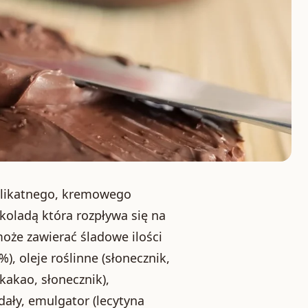
elikatnego, kremowego
oladą która rozpływa się na
oże zawierać śladowe ilości
), oleje roślinne (słonecznik,
 kakao, słonecznik),
ały, emulgator (lecytyna