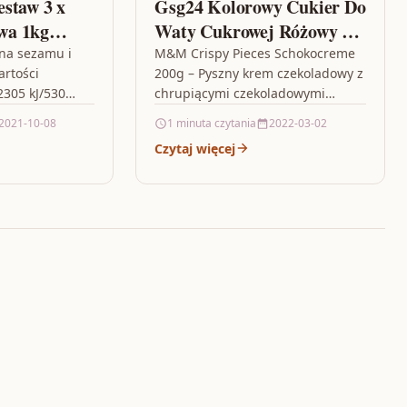
staw 3 x
Gsg24 Kolorowy Cukier Do
wa 1kg
Waty Cukrowej Różowy O
Smaku Gumy Balonowej
ona sezamu i
M&M Crispy Pieces Schokocreme
artości
200g – Pyszny krem czekoladowy z
1Kg
2305 kJ/530
chrupiącymi czekoladowymi
Tłuszcze
M&M`sami na kanapki. Idealnie
2021-10-08
1 minuta czytania
2022-03-02
glowodany: 29
nadaje sie do
Czytaj więcej
leb. techniki
kanapek,gofrów,naleśników itp.
…
Towar świeży z…