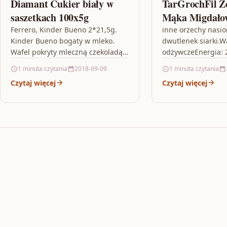
Diamant Cukier biały w
TarGrochFil Ze
saszetkach 100x5g
Mąka Migdało
Targroch
Ferrero, Kinder Bueno 2*21,5g.
inne orzechy nasi
Kinder Bueno bogaty w mleko.
dwutlenek siarki.W
Wafel pokryty mleczną czekoladą
odżywczeEnergia: 
wypełniony delikatnym mleczno-
kcalTłuszcze: 42 g
1 minuta czytania
2018-09-09
1 minuta czytania
orzechowym nadzieniem, 2
nasycone: 3.7 gWę
Czytaj więcej
Czytaj więcej
batony pojedynczo pakowane.
dzem bez cukru, ch
Waga 43g.producent: Ferrero…
wypieku, przepisy,