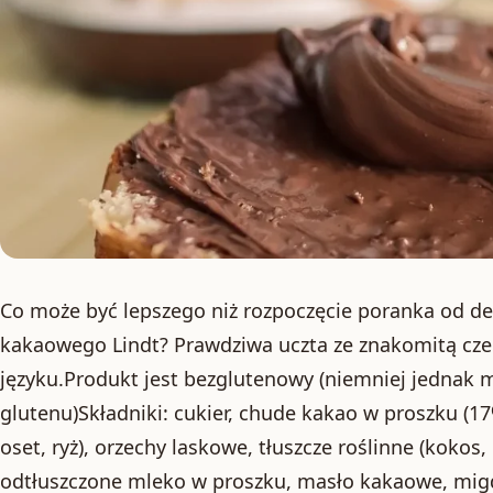
Co może być lepszego niż rozpoczęcie poranka od d
kakaowego Lindt? Prawdziwa uczta ze znakomitą czek
języku.Produkt jest bezglutenowy (niemniej jednak m
glutenu)Składniki: cukier, chude kakao w proszku (17%
oset, ryż), orzechy laskowe, tłuszcze roślinne (kokos,
odtłuszczone mleko w proszku, masło kakaowe, migd