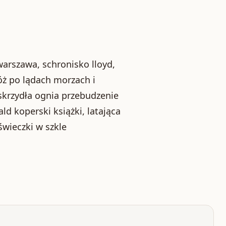
warszawa, schronisko lloyd,
óż po lądach morzach i
 skrzydła ognia przebudzenie
d koperski książki, latająca
świeczki w szkle