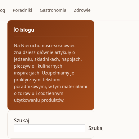
log
Poradniki
Gastronomia
Zdrowie
O blogu
Na Nieruchomosci-sosnowiec
znajdziesz głównie artykuły o
jedzeniu, składnikach, napojach,
pieczywie i kulinarnych
inspiracjach. Uzupełniamy je
praktycznymi tekstami
poradnikowymi, w tym materiałami
o zdrowiu i codziennym
użytkowaniu produktów.
Szukaj
Szukaj