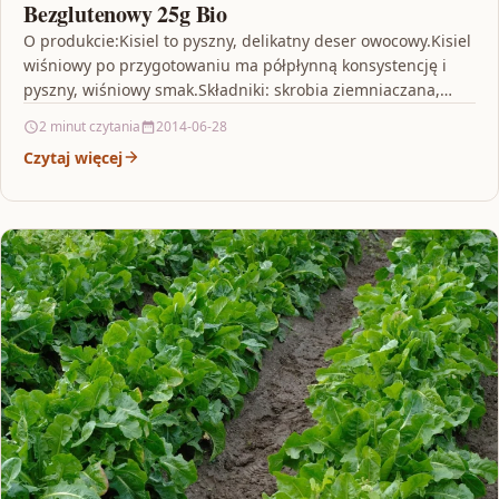
Bezglutenowy 25g Bio
O produkcie:Kisiel to pyszny, delikatny deser owocowy.Kisiel
wiśniowy po przygotowaniu ma półpłynną konsystencję i
pyszny, wiśniowy smak.Składniki: skrobia ziemniaczana,
regulator kwasowości: kwas cytrynowy, sól,…
2 minut czytania
2014-06-28
Czytaj więcej