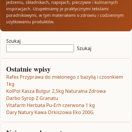
jedzeniu, składnikach, napojach, pieczywie i kulinarnych
inspiracjach. Uzupełniamy je praktycznymi tekstami
poradnikowymi, w tym materiałami o zdrowiu i codziennym
użytkowaniu produktów.
Szukaj
Szukaj
Ostatnie wpisy
Rafex Przyprawa do mielonego z bazylią i czosnkiem
1kg
KolPol Kasza Bulgur 2,5kg Naturalna Zdrowa
Darbo Syrop Z Granatu
Vitafarm Herbata Pu-Erh czerwona 1 kg
Dary Natury Kawa Orkiszowa Eko 200G