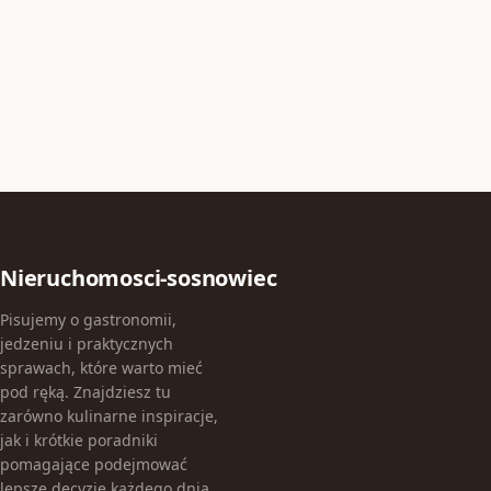
Nieruchomosci-sosnowiec
Pisujemy o gastronomii,
jedzeniu i praktycznych
sprawach, które warto mieć
pod ręką. Znajdziesz tu
zarówno kulinarne inspiracje,
jak i krótkie poradniki
pomagające podejmować
lepsze decyzje każdego dnia.