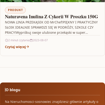
PRODUKT
Naturavena Inulina Z Cykorii W Proszku 150G
NOWA LINIA PRZEKĄSEK OD MrChef!PIĘKNY I PRAKTYCZNY
SŁOIK IDEALNIE SPRAWDZI SIĘ W PODRÓŻY, SZKOLE CZY
PRACY!Wypróbuj swoje ulubione przekąski w super
wygodnych opakowaniach.Sprawdź i…
2 minut czytania
2023-08-07
Czytaj więcej
O blogu
Na Nieruchomosci-sosnowiec znajdziesz głównie artykuły o