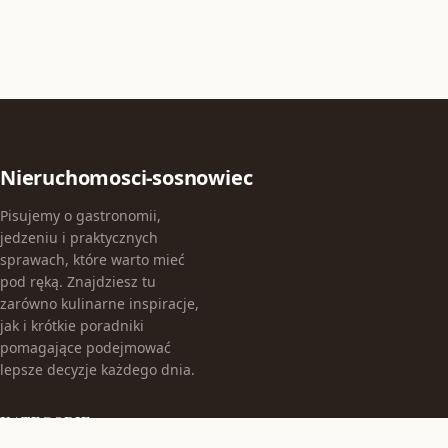
Nieruchomosci-sosnowiec
Pisujemy o gastronomii,
jedzeniu i praktycznych
sprawach, które warto mieć
pod ręką. Znajdziesz tu
zarówno kulinarne inspiracje,
jak i krótkie poradniki
pomagające podejmować
lepsze decyzje każdego dnia.
KATEGORIE