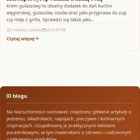
Krem gulaszowy to idealny dodatek do dań kuchni
węgierskiej, gulaszów, sosów oraz jako przyprawa do zup
czy mięs z grilla. Sprawdzi się także jako…
1 minuta czytania
2013-05-08
Czytaj więcej
O blogu
Na Nieruchomosci-sosnowiec znajdziesz głównie artykuły o
jedzeniu, składnikach, napojach, pieczywie i kulinarnych
inspiracjach. Uzupełniamy je praktycznymi tekstami
poradnikowymi, w tym materiałami o zdrowiu i codziennym
użytkowaniu produktów.