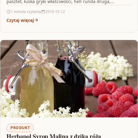
pasztet, łuska gryki właściwości, hell runda druga,…
1 minuta czytania
2016-10-12
Czytaj więcej
PRODUKT
Herbapol Syrop Malina z dziką różą