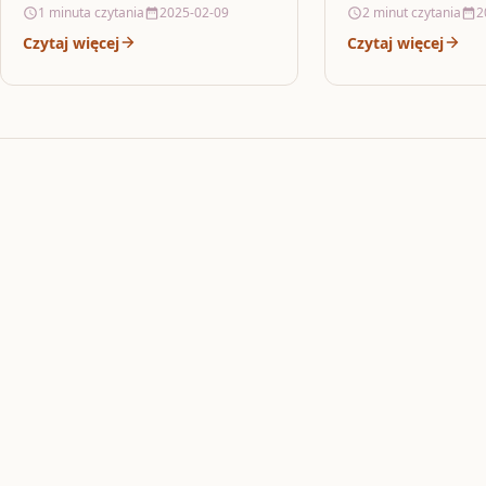
zarówno domowego,
1 minuta czytania
2025-02-09
2 minut czytania
2
aromat.Zawartość odżywcza w
profesjonalnego. 
100g* Wartość energetyczna3700
Czytaj więcej
Czytaj więcej
składnikiem prakty
kJ /…
drinka. Szeroka…