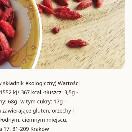
y składnik ekologiczny) Wartości
52 kJ/ 367 kcal -tłuszcz: 3,5g -
: 68g -w tym cukry: 17g -
 zawierające gluten, orzechy i
hłodnym, ciemnym miejscu.
la 17, 31-209 Kraków