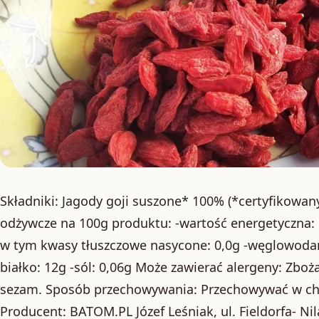
Składniki: Jagody goji suszone* 100% (*certyfikowan
odżywcze na 100g produktu: -wartość energetyczna: 15
w tym kwasy tłuszczowe nasycone: 0,0g -węglowodany
białko: 12g -sól: 0,06g Może zawierać alergeny: Zboża
sezam. Sposób przechowywania: Przechowywać w c
Producent: BATOM.PL Józef Leśniak, ul. Fieldorfa- Ni