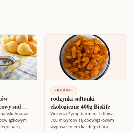
PRODUKT
ków
rodzynki sułtanki
cowy sad
ekologiczne 400g Biolife
rmański Ananas
Vincenzi Syrop barmański Kawa
obowiązkowym
700 mlSyropy są obowiązkowym
dego baru,
wyposażeniem każdego baru,