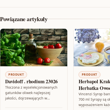
Powiązane artykuły
PRODUKT
PRODUKT
Davidoff . rhodium 23026
Herbapol Kra
Herbatka Owo
Tłoczona z wyselekcjonowanych
gatunków oliwek najlepszej
100g
Vincenzi Syrop ba
jakości, dojrzewających w
700 ml Syropy są 
śródziemnomorskim słońcu,
wyposażeniem każ
zachowując ich oryginalny smak i