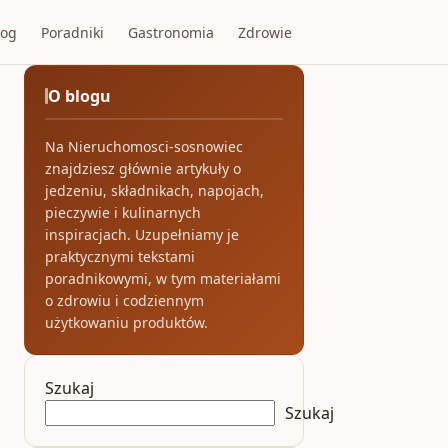
log
Poradniki
Gastronomia
Zdrowie
O blogu
Na Nieruchomosci-sosnowiec
znajdziesz głównie artykuły o
jedzeniu, składnikach, napojach,
pieczywie i kulinarnych
inspiracjach. Uzupełniamy je
praktycznymi tekstami
poradnikowymi, w tym materiałami
o zdrowiu i codziennym
użytkowaniu produktów.
Szukaj
Szukaj