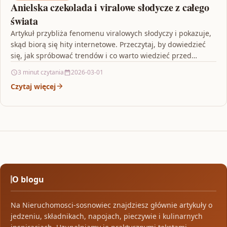
Anielska czekolada i viralowe słodycze z całego
świata
Artykuł przybliża fenomenu viralowych słodyczy i pokazuje,
skąd biorą się hity internetowe. Przeczytaj, by dowiedzieć
się, jak spróbować trendów i co warto wiedzieć przed…
3 minut czytania
2026-03-01
Czytaj więcej
O blogu
Na Nieruchomosci-sosnowiec znajdziesz głównie artykuły o
jedzeniu, składnikach, napojach, pieczywie i kulinarnych