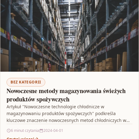
BEZ KATEGORII
Nowoczesne metody magazynowania świeżych
produktów spożywczych
Artykuł "Nowoczesne technologie chłodnicze w
magazynowaniu produktów spożywczych" podkreśla
kluczowe znaczenie nowoczesnych metod chłodniczych w
utrzymaniu świeżości i jakości żywności. Przedstawia
6 minut czytania
2024-04-01
innowacyjne rozwiązania, takie…