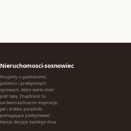
Nieruchomosci-sosnowiec
Pisujemy o gastronomii,
jedzeniu i praktycznych
sprawach, które warto mieć
pod ręką. Znajdziesz tu
zarówno kulinarne inspiracje,
jak i krótkie poradniki
pomagające podejmować
lepsze decyzje każdego dnia.