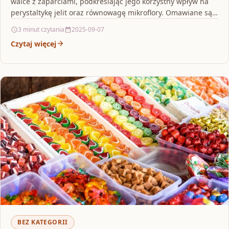
walce z zaparciami, podkreślając jego korzystny wpływ na
perystaltykę jelit oraz równowagę mikroflory. Omawiane są
także…
3 minut czytania
2025-09-07
Czytaj więcej
BEZ KATEGORII