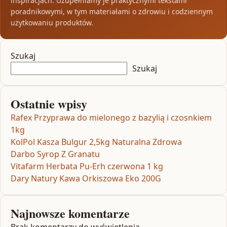
inspiracjach. Uzupełniamy je praktycznymi tekstami
poradnikowymi, w tym materiałami o zdrowiu i codziennym
użytkowaniu produktów.
Szukaj
Szukaj
Ostatnie wpisy
Rafex Przyprawa do mielonego z bazylią i czosnkiem
1kg
KolPol Kasza Bulgur 2,5kg Naturalna Zdrowa
Darbo Syrop Z Granatu
Vitafarm Herbata Pu-Erh czerwona 1 kg
Dary Natury Kawa Orkiszowa Eko 200G
Najnowsze komentarze
Brak komentarzy do wyświetlenia.