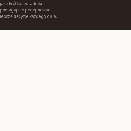
jak i krótkie poradniki
pomagające podejmować
lepsze decyzje każdego dnia.
KATEGORIE
Bez kategorii
Gastronomia
TEMATY
Produkt
Zdrowie
WIĘCEJ