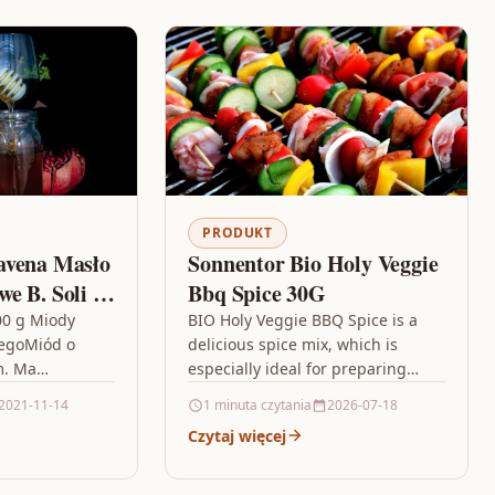
PRODUKT
avena Masło
Sonnentor Bio Holy Veggie
e B. Soli I
Bbq Spice 30G
00 g Miody
BIO Holy Veggie BBQ Spice is a
iegoMiód o
delicious spice mix, which is
m. Ma
especially ideal for preparing
y, lekko
grilled vegetables. However, it is
2021-11-14
1 minuta czytania
2026-07-18
tyfikat:
also suitable for…
Czytaj więcej
rstwem
6 lat.Nasza