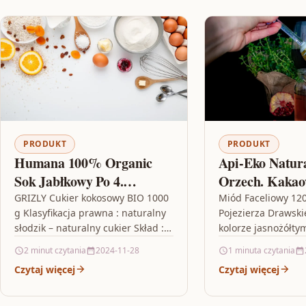
PRODUKT
PRODUKT
Humana 100% Organic
Api-Eko Natur
Sok Jabłkowy Po 4.
Orzech. Kakaow
Miesiącu 750ml Bio
C. 340G
GRIZLY Cukier kokosowy BIO 1000
Miód Faceliowy 12
g Klasyfikacja prawna : naturalny
Pojezierza Drawsk
słodzik – naturalny cukier Skład :
kolorze jasnożółty
cukier kokosowy 100% BIO
przyjemny, delikatn
2 minut czytania
2024-11-28
1 minuta czytania
Instrukcja użycia : przeznaczona…
kwaskowaty smakCer
Czytaj więcej
Czytaj więcej
Dziedzictwo
KulinarnePszczela
zajmujemy się od 1