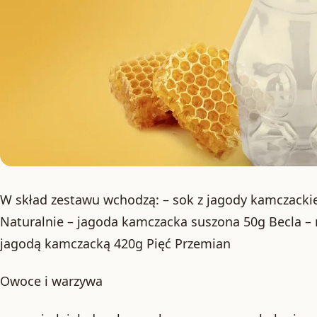
W skład zestawu wchodzą: – sok z jagody kamczacki
Naturalnie – jagoda kamczacka suszona 50g Becla –
jagodą kamczacką 420g Pięć Przemian
Owoce i warzywa