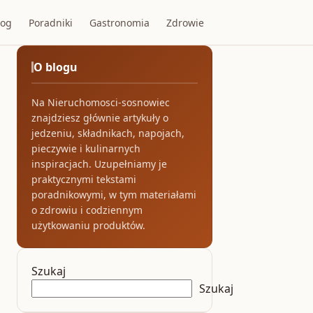
log
Poradniki
Gastronomia
Zdrowie
O blogu
Na Nieruchomosci-sosnowiec
znajdziesz głównie artykuły o
jedzeniu, składnikach, napojach,
pieczywie i kulinarnych
inspiracjach. Uzupełniamy je
praktycznymi tekstami
poradnikowymi, w tym materiałami
o zdrowiu i codziennym
użytkowaniu produktów.
Szukaj
Szukaj